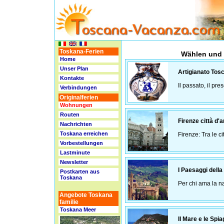
Toskana-Ferien
Wählen und 
Home
Unser Plan
Artigianato Tos
Kontakte
Il passato, il pre
Verbindungen
Originalferien
Wohnungen
Routen
Firenze città d'a
Nachrichten
Toskana erreichen
Firenze: Tra le ci
Vorbestellungen
Lastminute
Newsletter
I Paesaggi dell
Postkarten aus
Toskana
Per chi ama la na
Angebote Toskana
familie
Toskana
Meer
Il Mare e le Spi