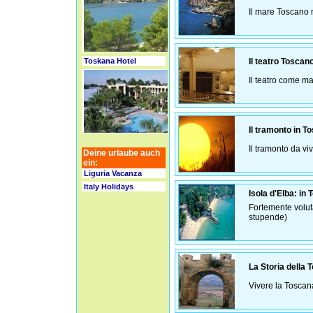
Il mare Toscano 
Toskana Hotel
Il teatro Toscan
Il teatro come ma
Il tramonto in T
Il tramonto da v
Deine urlaube auch
ein:
Liguria Vacanza
Italy Holidays
Isola d'Elba: in
Fortemente volut
stupende)
La Storia della 
Vivere la Toscan