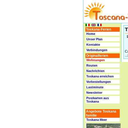
T
Toskana-Ferien
Home
Unser Plan
Kontakte
Verbindungen
Ca
...
Originalferien
Wohnungen
Routen
Nachrichten
Toskana erreichen
Vorbestellungen
Lastminute
Newsletter
Postkarten aus
Toskana
Angebote Toskana
familie
Toskana
Meer