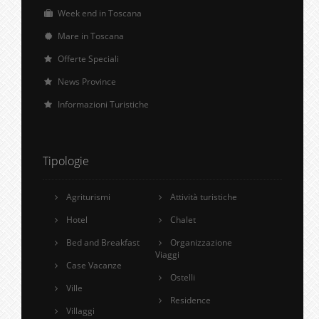
Week end in Toscana
Mare in Toscana
Offerte Speciali
News Province
Informazioni Turistiche
Tipologie
Agriturismi
Attività turistiche
Hotel
Chalet
Bed and Breakfast
Organizzazione
Viaggi
Case Vacanze
Ostelli
Ville
Residence
Villaggi