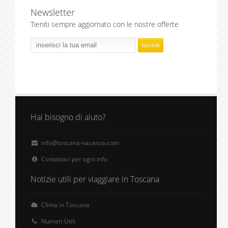
Newsletter
Tieniti sempre aggiornato con le nostre offerte
Hai bisogno di aiuto?
info@toscana-vacanza.com
Contattaci per ogni info
Notizie utili per viaggiare in Toscana
Clima in Toscana
Numeri Utili