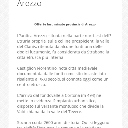
Arezzo
Offerte last minute provincia di Arezzo
L?antica Arezzo, situata nella parte nord-est dell?
Etruria propria, sulle colline prospicienti la valle
del Clanis, ritenuta da alcune fonti una delle
dodici lucumonie, fu considerata da Strabone la
città etrusca più interna.
Castiglion Fiorentino, nota città medievale
documentata dalle fonti come sito incastellato
risalente al X-XI secolo, si connota oggi come un
centro etrusco.
L?arrivo dal fondovalle a Cortona (m 494) ne
mette in evidenza l?impianto urbanistico,
disposto sul versante montuoso che divide la
Valdichiana dalla valle del Tevere.
Socana conta 2600 anni di storia. Qui si leggono
tre civiltà: l?etrusca, la romana e la cristiana.