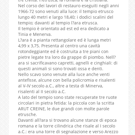
Nel corso dei lavori di restauro eseguiti negli anni
1966-72 sono venuti alla luce: il tempio etrusco
lungo 40 metri e largo 18,40; i dodici scalini del
tempio; davanti al tempio l?ara etrusca.
Il tempio è orientato ad est ed era dedicato a
Tinia e Menerva.
L?ara è a pianta rettangolare ed è lunga metri
4,99 x 3,75. Presenta al centro una cavità
rotondeggiante ed è costruita a tre piani con
pietre legate tra loro da grappe di piombo. Nell?
ara si sacrificavano capretti, agnelli e cinghiali: di
questi animali si sono trovati ossa e denti.
Nello scavo sono venute alla luce anche venti
antefisse, alcune con bella policromia e risalenti
al V-IV secolo a.C., altre a testa di Minerva,
risalenti al II secolo a.C.
A lato del tempio sono state recuperate tre ruote
circolari in pietra fetida: la piccola con la scritta
ARUT CREINE, le due grandi con molte parole
etrusche.
Davanti all?ara si trovano alcune stanze di epoca
romana e la torre cilindrica che risale al I secolo
a.C.: era una torre di segnalazione e verso Arezzo