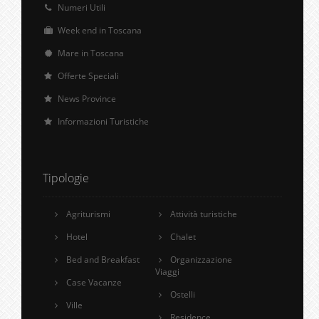
Numeri Utili
Week end in Toscana
Mare in Toscana
Offerte Speciali
News Province
Informazioni Turistiche
Tipologie
Agriturismi
Attività turistiche
Hotel
Chalet
Bed and Breakfast
Organizzazione
Viaggi
Case Vacanze
Ostelli
Ville
Residence