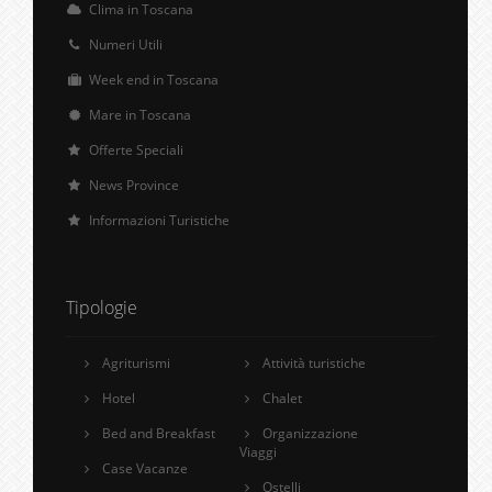
Clima in Toscana
Numeri Utili
Week end in Toscana
Mare in Toscana
Offerte Speciali
News Province
Informazioni Turistiche
Tipologie
Agriturismi
Attività turistiche
Hotel
Chalet
Bed and Breakfast
Organizzazione
Viaggi
Case Vacanze
Ostelli