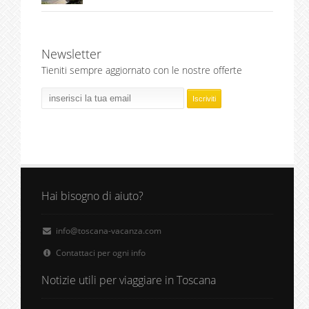
Newsletter
Tieniti sempre aggiornato con le nostre offerte
Hai bisogno di aiuto?
info@toscana-vacanza.com
Contattaci per ogni info
Notizie utili per viaggiare in Toscana