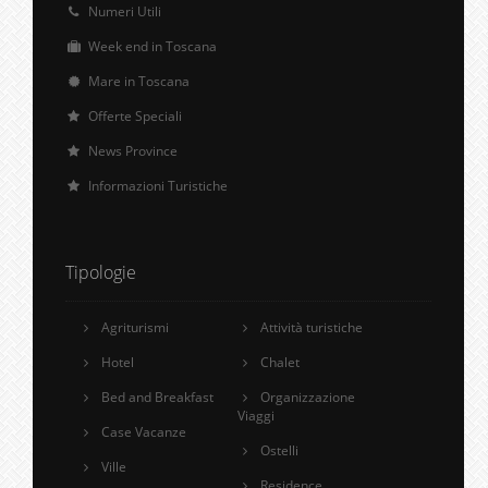
Numeri Utili
Week end in Toscana
Mare in Toscana
Offerte Speciali
News Province
Informazioni Turistiche
Tipologie
Agriturismi
Attività turistiche
Hotel
Chalet
Bed and Breakfast
Organizzazione
Viaggi
Case Vacanze
Ostelli
Ville
Residence