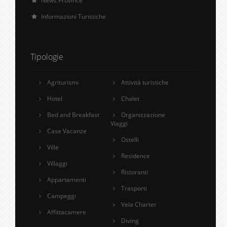
News Province
Informazioni Turistiche
Tipologie
Agriturismi
Attività turistiche
Hotel
Chalet
Bed and Breakfast
Organizzazione
Viaggi
Case Vacanze
Ostelli
Ville
Residence
Villaggi
Ristoranti
Appartamenti
Trasporti
Campeggi
Vela Charter
Affittacamere
Diving