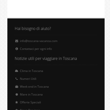
Hai bisogno di aiuto?
info@toscana-vacanza.com
Contattaci per ogni info
Notizie utili per viaggiare in Toscana
Clima in Toscana
Numeri Utili
Week end in Toscana
Mare in Toscana
Offerte Speciali