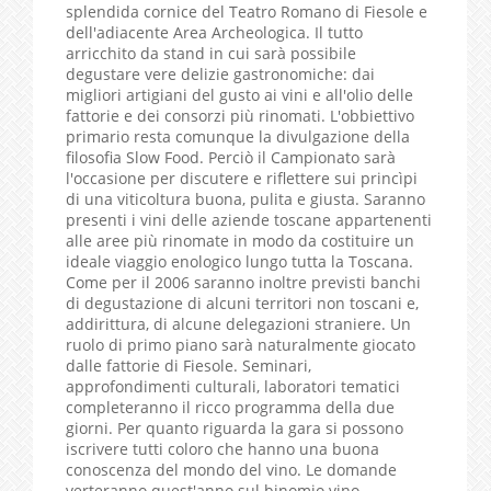
splendida cornice del Teatro Romano di Fiesole e
dell'adiacente Area Archeologica. Il tutto
arricchito da stand in cui sarà possibile
degustare vere delizie gastronomiche: dai
migliori artigiani del gusto ai vini e all'olio delle
fattorie e dei consorzi più rinomati. L'obbiettivo
primario resta comunque la divulgazione della
filosofia Slow Food. Perciò il Campionato sarà
l'occasione per discutere e riflettere sui princìpi
di una viticoltura buona, pulita e giusta. Saranno
presenti i vini delle aziende toscane appartenenti
alle aree più rinomate in modo da costituire un
ideale viaggio enologico lungo tutta la Toscana.
Come per il 2006 saranno inoltre previsti banchi
di degustazione di alcuni territori non toscani e,
addirittura, di alcune delegazioni straniere. Un
ruolo di primo piano sarà naturalmente giocato
dalle fattorie di Fiesole. Seminari,
approfondimenti culturali, laboratori tematici
completeranno il ricco programma della due
giorni. Per quanto riguarda la gara si possono
iscrivere tutti coloro che hanno una buona
conoscenza del mondo del vino. Le domande
verteranno quest'anno sul binomio vino-